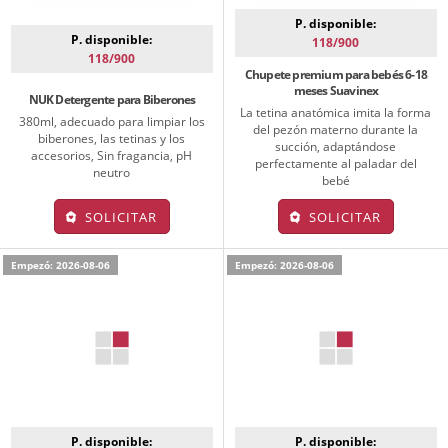
P. disponible:
P. disponible:
118/900
118/900
Chupete premium para bebés 6-18
meses Suavinex
NUK Detergente para Biberones
La tetina anatómica imita la forma
380ml, adecuado para limpiar los
del pezón materno durante la
biberones, las tetinas y los
succión, adaptándose
accesorios, Sin fragancia, pH
perfectamente al paladar del
neutro
bebé
SOLICITAR
SOLICITAR
Empezó: 2026-08-06
Empezó: 2026-08-06
P. disponible:
P. disponible: