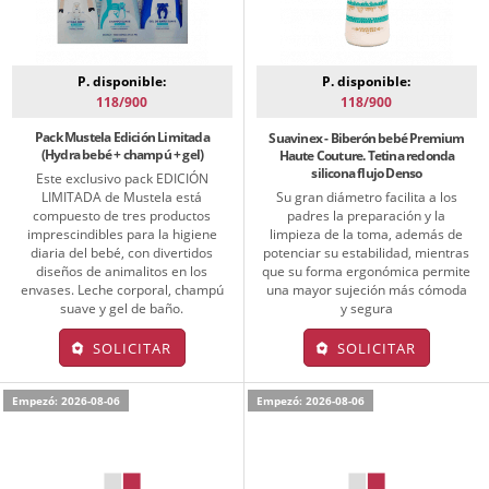
P. disponible:
P. disponible:
118/900
118/900
Pack Mustela Edición Limitada
Suavinex - Biberón bebé Premium
(Hydra bebé + champú + gel)
Haute Couture. Tetina redonda
silicona flujo Denso
Este exclusivo pack EDICIÓN
Su gran diámetro facilita a los
LIMITADA de Mustela está
padres la preparación y la
compuesto de tres productos
limpieza de la toma, además de
imprescindibles para la higiene
potenciar su estabilidad, mientras
diaria del bebé, con divertidos
que su forma ergonómica permite
diseños de animalitos en los
una mayor sujeción más cómoda
envases. Leche corporal, champú
y segura
suave y gel de baño.
SOLICITAR
SOLICITAR
Empezó: 2026-08-06
Empezó: 2026-08-06