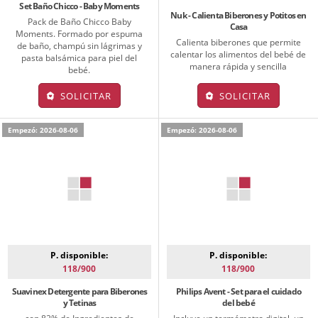
Set Baño Chicco - Baby Moments
Nuk - Calienta Biberones y Potitos en
Pack de Baño Chicco Baby
Casa
Moments. Formado por espuma
Calienta biberones que permite
de baño, champú sin lágrimas y
calentar los alimentos del bebé de
pasta balsámica para piel del
manera rápida y sencilla
bebé.
SOLICITAR
SOLICITAR
Empezó: 2026-08-06
Empezó: 2026-08-06
P. disponible:
P. disponible:
118/900
118/900
Suavinex Detergente para Biberones
Philips Avent - Set para el cuidado
y Tetinas
del bebé