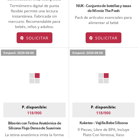
Termómetro digital de punta
NUK - Conjunto de botellas y tazas
de Winnie The Pooh
flexible permite una lectura
instantánea. Fabricada sin
Pack de artículos esenciales para
mercurio. Recomendable para
alimentar al bebé
bebés, niños y adultos.
SOLICITAR
SOLICITAR
Empezó: 2026-08-06
Empezó: 2026-08-06
P. disponible:
P. disponible:
118/900
118/900
Kuketes – Vajilla Bebe Silicona
Biberón con Tetina Anatómica de
Silicona Flujo Denso de Suavinex
9 Piezas, Libre de BPA, Incluye
La tetina anatómica imita la forma
Plato Con Ventosa, Vaso