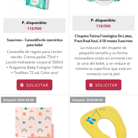
P. disponible:
P. disponible:
118/900
118/900
Chupete Tetina Fisiológica De Látex,
Suavinex – Canastilla de cosmética
Pavo Real Azul, 4-18 meses Suavinex
para bebé
La máscara del chupete de
Canastilla de regalo para recién
pequeño tamaño y su forma
nacido. Crema pañal 75ml +
innovadora están en armonía con
Loción hidratante corporal 500ml
la cara del bebé, y se reduce al
+ Fragancia Baby Cologne 100ml
mínimo la superficie que está en
+ Toallitas 72 ud. Color azul
contacto con la piel.
SOLICITAR
SOLICITAR
Empezó: 2026-08-06
Empezó: 2026-08-06