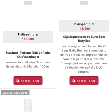
P. disponible:
118/900
P. disponible:
Caja de productos de Burt's Bees
118/900
Baby Bee
Set de regalo para bebés. Burt's
Bees Baby Bee, está compuesto
Suavinex - Perfume Niña La Petite
de tres productos imprescindibles
Chic Vaporizador
para la higiene diaria del bebé.
Perfume Infantil Para Ocasiones
Champú/gel suave, pomada para
Especiales. No Mancha, 100 ml
la irritación del pañal y loción
corporal.
SOLICITAR
SOLICITAR
Empezó: 2026-08-06