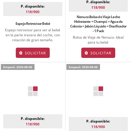
P. disponible:
P. disponible:
118/900
118/900
Nenuco Bolsa de Viaje Leche
Hidratante + Champú + Agua de
Espejo Retrovisor Bebé
Colonia + Jabón Líquido + Dosificador
Espejo retrovisor para ver al bebé
- 1 Pack
en la parte trasera del coche, con
Bolsa de Viaje de Nenuco. Ideal
rotación de gran tamaño.
para tu bebé
SOLICITAR
SOLICITAR
Empezó: 2026-08-06
Empezó: 2026-08-06
P. disponible:
P. disponible:
118/900
118/900