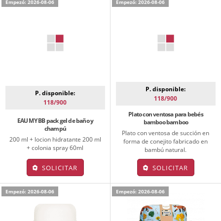
Empezó: 2026-08-06
Empezó: 2026-08-06
P. disponible:
P. disponible:
118/900
118/900
Plato con ventosa para bebés
EAU MY BB pack gel de baño y
bamboo bamboo
champú
Plato con ventosa de succión en
200 ml + locion hidratante 200 ml
forma de conejito fabricado en
+ colonia spray 60ml
bambú natural.
SOLICITAR
SOLICITAR
Empezó: 2026-08-06
Empezó: 2026-08-06