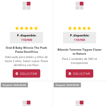
P. disponible:
P. disponible:
118/900
118/900
Oral-B Baby Winnie The Pooh
Biberón Tommee Tippee Closer
Pasta Dentífrica
to Nature
Adecuado para bebés y niños de
Pack 2 unidades de 340 ml
hasta 2 años. Sabor suave. Pasta
transparente
dentífrica con flúor.
SOLICITAR
SOLICITAR
Empezó: 2026-08-06
Empezó: 2026-08-06