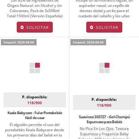
con 82% de Ingredientes de
Incluye un termómetro digital, un
Origen Natural. sin Alcohol y sin
aspirador nasal, un cepillo de
Colorantes, Pack de 3x500ml
dientes dedal y un kit para el
Total:1500ml (Versión Española)
cuidado del cabello y las uñas
SOLICITAR
SOLICITAR
Empezó: 2026-08-06
Empezó: 2026-08-06
P. disponible:
P. disponible:
118/900
118/900
Koala Babycare - Fular Portabebés
Suavinex 303727 – Gel-Champú
fácil de usar
Espumoso para Bebés
El algodón permite el uso del
No Pica En Los Ojos. Textura
portabebés Koala Babycare desde
Espumosa y Fragancia Baby
los primeros días del bebé en la