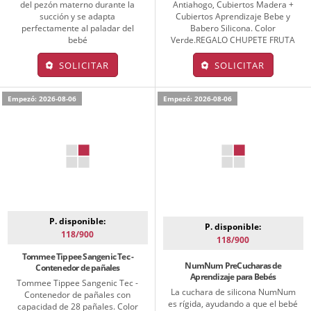
del pezón materno durante la
Antiahogo, Cubiertos Madera +
succión y se adapta
Cubiertos Aprendizaje Bebe y
perfectamente al paladar del
Babero Silicona. Color
bebé
Verde.REGALO CHUPETE FRUTA
SOLICITAR
SOLICITAR
Empezó: 2026-08-06
Empezó: 2026-08-06
P. disponible:
P. disponible:
118/900
118/900
Tommee Tippee Sangenic Tec -
NumNum PreCucharas de
Contenedor de pañales
Aprendizaje para Bebés
Tommee Tippee Sangenic Tec -
La cuchara de silicona NumNum
Contenedor de pañales con
es rígida, ayudando a que el bebé
capacidad de 28 pañales. Color