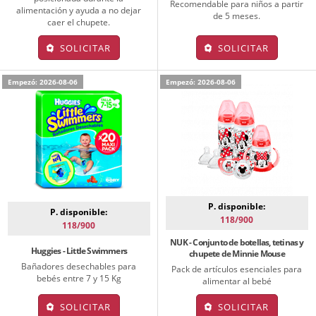
Recomendable para niños a partir
alimentación y ayuda a no dejar
de 5 meses.
caer el chupete.
SOLICITAR
SOLICITAR
Empezó: 2026-08-06
Empezó: 2026-08-06
P. disponible:
P. disponible:
118/900
118/900
NUK - Conjunto de botellas, tetinas y
Huggies - Little Swimmers
chupete de Minnie Mouse
Bañadores desechables para
Pack de artículos esenciales para
bebés entre 7 y 15 Kg
alimentar al bebé
SOLICITAR
SOLICITAR