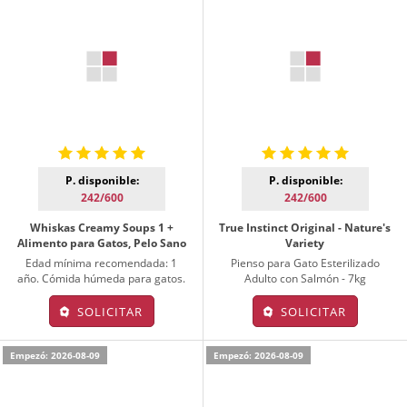
P. disponible:
P. disponible:
242/600
242/600
Whiskas Creamy Soups 1 +
True Instinct Original - Nature's
Alimento para Gatos, Pelo Sano
Variety
Edad mínima recomendada: 1
Pienso para Gato Esterilizado
año. Cómida húmeda para gatos.
Adulto con Salmón - 7kg
SOLICITAR
SOLICITAR
Empezó: 2026-08-09
Empezó: 2026-08-09