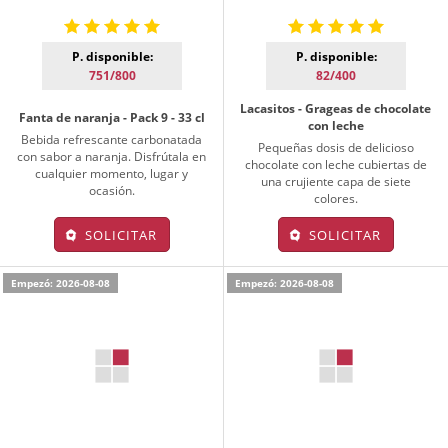
P. disponible:
P. disponible:
751/800
82/400
Lacasitos - Grageas de chocolate
Fanta de naranja - Pack 9 - 33 cl
con leche
Bebida refrescante carbonatada
Pequeñas dosis de delicioso
con sabor a naranja. Disfrútala en
chocolate con leche cubiertas de
cualquier momento, lugar y
una crujiente capa de siete
ocasión.
colores.
SOLICITAR
SOLICITAR
Empezó: 2026-08-08
Empezó: 2026-08-08