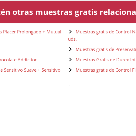
én otras muestras gratis relacion
os Placer Prolongado + Mutual
Muestras gratis de Control N
uds.
Muestras gratis de Preservat
hocolate Addiction
Muestras Gratis de Durex In
s Sensitivo Suave + Sensitivo
Muestras gratis de Control F
sible + Real Feel - 27 uds.
Muestras gratis de SKYN Str
Sin Látex (10uds) + SKYN All Nig
 uds.
Muestras gratis de Durex pr
ature Easy Way. 10 uds.
Muestras gratis de Durex Pre
urales Extra Seguros 12 uds.
Muestras gratis de Lelo Hex P