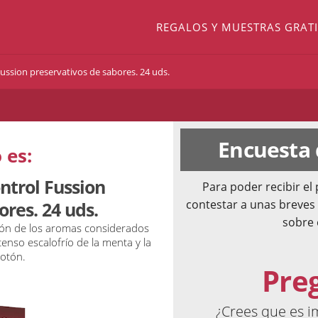
REGALOS Y MUESTRAS GRATI
ussion preservativos de sabores. 24 uds.
Encuesta
 es:
ntrol Fussion
Para poder recibir e
contestar a unas breves
ores. 24 uds.
sobre 
ión de los aromas considerados
ntenso escalofrío de la menta y la
cotón.
Pre
¿Crees que es i