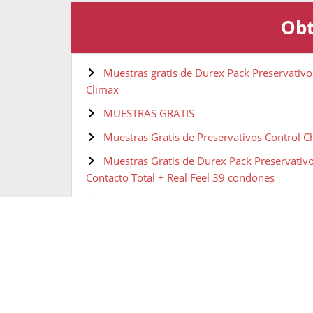
Obt
Muestras gratis de Durex Pack Preservativ
Climax
MUESTRAS GRATIS
Muestras Gratis de Preservativos Control C
Muestras Gratis de Durex Pack Preservativo
Contacto Total + Real Feel 39 condones
Muestras gratis de Durex Pack Sensitivo Invi
Muestras gratis de Durex - Surprise Mix 40
Muestras gratis de Control preservativos N
Muestras gratis de Durex Preservativos Nat