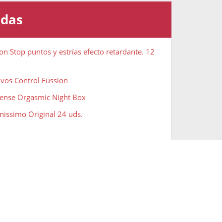
adas
on Stop puntos y estrías efecto retardante. 12
ivos Control Fussion
tense Orgasmic Night Box
inissimo Original 24 uds.
oke - Masturbador Masculino + SKYN Original
ht Long Lubricante A Base De Silicona
eservativos The Classic Condom. 24 uds.
servativos Extra Safe 12 uds.
reservativos finos, resistentes y placenteros