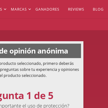
S
MARCAS
GANADORES
REVIEWS
BLOG
 de opinión anónima
l producto seleccionado, primero deberás
 preguntas sobre tu experiencia y opiniones
el producto seleccionado.
gunta 1 de 5
mportante el uso de protección?