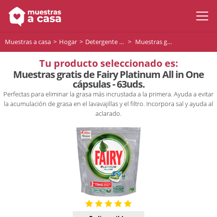
Muestras a casa
Hogar
Detergente Lavavajillas
Muestras gratis de Fairy Platinum All in One cápsulas - 63uds.
Tu producto seleccionado es:
Muestras gratis de Fairy Platinum All in One
cápsulas - 63uds.
Perfectas para eliminar la grasa más incrustada a la primera. Ayuda a evitar
la acumulación de grasa en el lavavajillas y el filtro. Incorpora sal y ayuda al
aclarado.