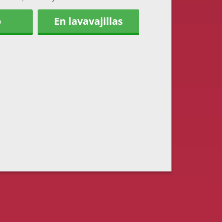
o
En lavavajillas