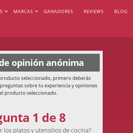
S
MARCAS
GANADORES
REVIEWS
BLOG
 de opinión anónima
l producto seleccionado, primero deberás
 preguntas sobre tu experiencia y opiniones
el producto seleccionado.
gunta 1 de 8
 los platos y utensilios de cocina?