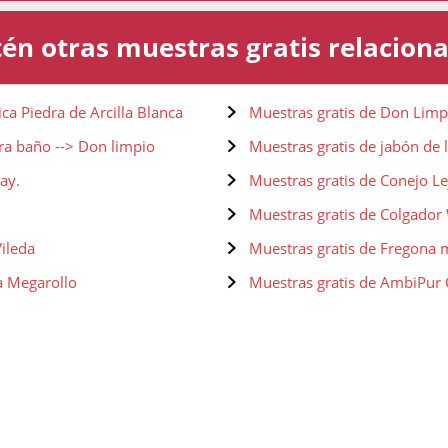
én otras muestras gratis relacion
ca Piedra de Arcilla Blanca
Muestras gratis de Don Limp
ra baño --> Don limpio
Muestras gratis de jabón de l
ay.
Muestras gratis de Conejo Le
Muestras gratis de Colgador
Vileda
Muestras gratis de Fregona 
na Megarollo
Muestras gratis de AmbiPur
Casa para Baño
Muestras gratis de Raid Eléct
 - Juego de limpieza milagroso
Muestras gratis de Scrub da
ca con cubo escurridor
Muestras gratis de Stardrops 
Limpieza
TUFF 850G MIRACLE CLEANING
Muestras gratis de Stardrops