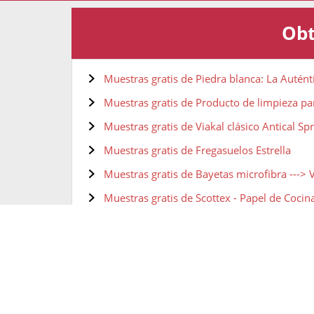
Obt
Muestras gratis de Piedra blanca: La Auténti
Muestras gratis de Producto de limpieza pa
Muestras gratis de Viakal clásico Antical Spr
Muestras gratis de Fregasuelos Estrella
Muestras gratis de Bayetas microfibra ---> 
Muestras gratis de Scottex - Papel de Coci
Muestras gratis de AmbiPur Ambientador 
Muestras gratis de Stardrops The Pink Stuff
Muestras gratis de Mopa Fregona automáti
Muestras gratis de Stardrops THE PINK S