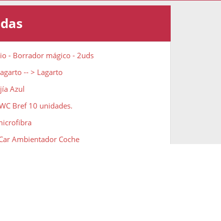
adas
io - Borrador mágico - 2uds
agarto -- > Lagarto
jía Azul
 WC Bref 10 unidades.
microfibra
 Car Ambientador Coche
rico - Enchufe anti mosquitos
ddy Estropajo Sonriente
- The Pink Stuff - 4 Cabezales de Cepillo de
 The Pink Stuff The Miracle Spray limpiador