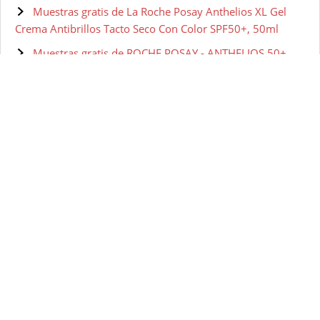
Muestras gratis de La Roche Posay Anthelios XL Gel
Crema Antibrillos Tacto Seco Con Color SPF50+, 50ml
Muestras gratis de ROCHE POSAY - ANTHELIOS 50+
FLUIDO COLO 50ML
Muestras gratis de La Roche Posay Protector Solar para
Piel Atópica - 250 ml
Muestras gratis de Anthelios Bruma Invisible Facial SPF
50 75ML LA ROCHE POSAY
Muestras gratis de NIVEA SUN Protege e Hidrata Leche
Solar FP50 y Protección Facial UV Anti-Edad y Anti-
Manchas FP50
Muestras gratis de Nivea Sun - Leche Solar Activadora
del Bronceado FP50
Muestras gratis de Acelerador del Bronceado
Australian Gold Intensifier Dry
Muestras gratis de NIVEA SUN Protección Facial UV BB