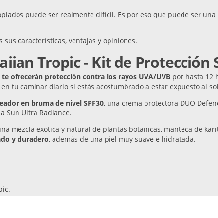
opiados puede ser realmente difícil. Es por eso que puede ser una
 sus características, ventajas y opiniones.
iian Tropic - Kit de Protección 
 te ofrecerán protección contra los rayos UVA/UVB
por hasta 12 h
en tu caminar diario si estás acostumbrado a estar expuesto al s
ceador en bruma de nivel SPF30
, una crema protectora DUO Defence
a Sun Ultra Radiance.
a mezcla exótica y natural de plantas botánicas, manteca de karité
ado y duradero
, además de una piel muy suave e hidratada.
ic.
lógicamente.
a piel.