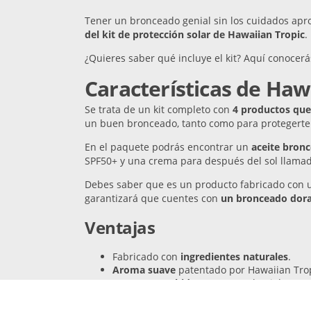
Tener un bronceado genial sin los cuidados apr
del kit de protección solar de Hawaiian Tropic
.
¿Quieres saber qué incluye el kit? Aquí conocerás
Características de Hawa
Se trata de un kit completo con
4 productos que
un buen bronceado, tanto como para protegerte 
En el paquete podrás encontrar un
aceite bron
SPF50+ y una crema para después del sol llamad
Debes saber que es un producto fabricado con un
garantizará que cuentes con
un bronceado dor
Ventajas
Fabricado con
ingredientes naturales
.
Aroma suave
patentado por Hawaiian Trop
Componente
hidratante p
ara la piel.
Fórmula hipoalergénica
probada dermato
Previene el envejecimiento
prematuro de l