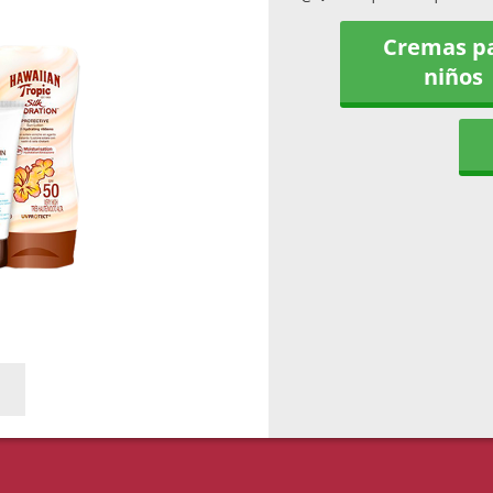
Cremas p
niños