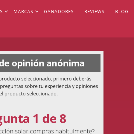
S
MARCAS
GANADORES
REVIEWS
BLOG
 de opinión anónima
l producto seleccionado, primero deberás
 preguntas sobre tu experiencia y opiniones
el producto seleccionado.
gunta 1 de 8
cción solar compras habitulmente?