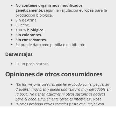
No contiene organismos modificados
genéticamente
, según la regulación europea para la
producción biológica.
Sin dextrina.
Si leche.
100 % biológico.
Sin colorantes.
Sin conservantes.
Se puede dar como papilla o en biberón.
Desventajas
Es un poco costoso.
Opiniones de otros consumidores
“De los mejores cereales que he probado con el peque. Se
disuelven muy bien y queda una textura muy agradable en
la boca. No tienen azúcares ni otras sustancias nocivas
para el bebé, simplemente cereales integrales”.
Rosa
“Hemos probado varios cereales y este es el mejor con
diferencia, sobre todo en azúcares, de verdad que lo
recomiendo, es un poco costoso, pero vale la pena. A mi