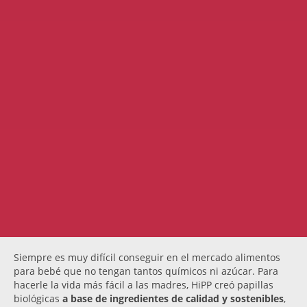
Siempre es muy difícil conseguir en el mercado alimentos
para bebé que no tengan tantos químicos ni azúcar. Para
hacerle la vida más fácil a las madres, HiPP creó papillas
biológicas
a base de ingredientes de calidad y sostenibles
,