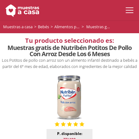
Muestras a casa
Bebés
Alimentos para bebés
Muestras gratis de Nutribén Potitos De Pollo Con Arroz Desde Los 6 Meses
Tu producto seleccionado es:
Muestras gratis de Nutribén Potitos De Pollo
Con Arroz Desde Los 6 Meses
Los Potitos de pollo con arroz son un alimento infantil destinado a bebés a
partir del 6º mes de edad, elaborados con ingredientes de la mejor calidad
P. disponible: