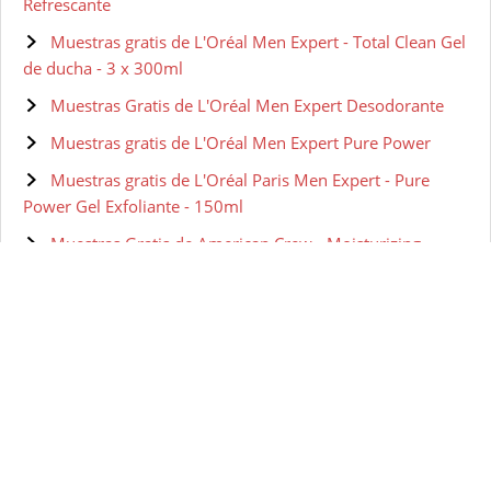
Refrescante
Muestras gratis de L'Oréal Men Expert - Total Clean Gel
de ducha - 3 x 300ml
Muestras Gratis de L'Oréal Men Expert Desodorante
Muestras gratis de L'Oréal Men Expert Pure Power
Muestras gratis de L'Oréal Paris Men Expert - Pure
Power Gel Exfoliante - 150ml
Muestras Gratis de American Crew - Moisturizing
Shave Cream
Muestras gratis de Kérastase Densifique - Champú para
hombres - 250 ml
Muestras gratis de NIVEA MEN Neceser Gympack con
Gel, Champú, Desodorante y Crema
Muestras gratis de Nivea Men - Pack Skin Energy
Rutina Energizante