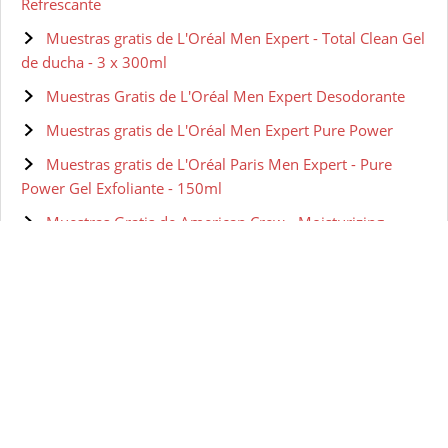
Refrescante
Muestras gratis de L'Oréal Men Expert - Total Clean Gel
de ducha - 3 x 300ml
Muestras Gratis de L'Oréal Men Expert Desodorante
Muestras gratis de L'Oréal Men Expert Pure Power
Muestras gratis de L'Oréal Paris Men Expert - Pure
Power Gel Exfoliante - 150ml
Muestras Gratis de American Crew - Moisturizing
Shave Cream
Muestras gratis de Kérastase Densifique - Champú para
hombres - 250 ml
Muestras gratis de NIVEA MEN Neceser Gympack con
Gel, Champú, Desodorante y Crema
Muestras gratis de Nivea Men - Pack Skin Energy
Rutina Energizante