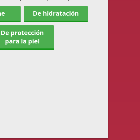
ne
De hidratación
De protección
para la piel