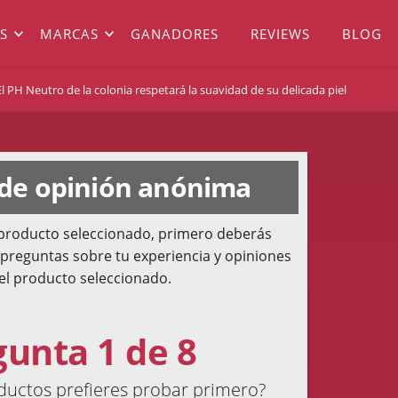
S
MARCAS
GANADORES
REVIEWS
BLOG
 PH Neutro de la colonia respetará la suavidad de su delicada piel
 de opinión anónima
l producto seleccionado, primero deberás
 preguntas sobre tu experiencia y opiniones
el producto seleccionado.
gunta 1 de 8
ductos prefieres probar primero?