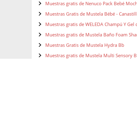
Muestras gratis de Nenuco Pack Bebé Mochi
Muestras Gratis de Mustela Bébé - Canastill
Muestras gratis de WELEDA Champú Y Gel 
Muestras gratis de Mustela Baño Foam Sh
Muestras Gratis de Mustela Hydra Bb
Muestras gratis de Mustela Multi Sensory 
Muestras gratis de Nenuco Aceite corporal 
Muestras gratis de Mustela Bébé Gentle Ch
Muestras gratis de Mustela - Gel dermolimp
y cuerpo
Muestras gratis de Mustela Bébé Aceite Cor
Muestras gratis de Nenuco Agua de Coloni
bebés,fragancia original
Muestras gratis de Nenuco Agua de Coloni