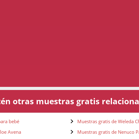
én otras muestras gratis relacion
para bebé
Muestras gratis de Weleda 
Aloe Avena
Muestras gratis de Nenuco P