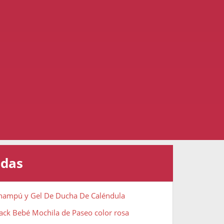
adas
Champú y Gel De Ducha De Caléndula
ack Bebé Mochila de Paseo color rosa