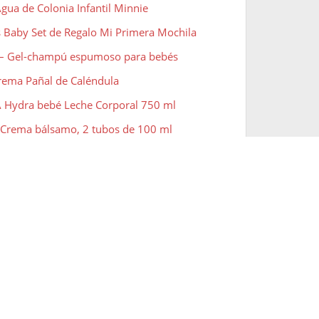
gua de Colonia Infantil Minnie
s Baby Set de Regalo Mi Primera Mochila
x – Gel-champú espumoso para bebés
rema Pañal de Caléndula
 Hydra bebé Leche Corporal 750 ml
- Crema bálsamo, 2 tubos de 100 ml
abon Líquido Ultra Suave de bebé
 Acondicionador de pelo
 Champ Bebé
a CUIDADO COSTRA LÁCTEA
gua Siempre Fresca con extractos naturales
abon Líquido Ultra Suave de bebé con extracto