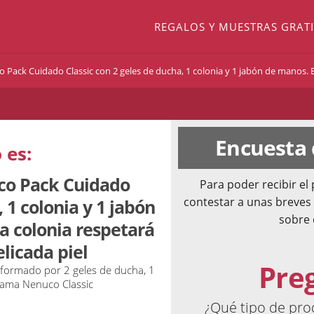
REGALOS Y MUESTRAS GRATI
Pack Cuidado Classic con 2 geles de ducha, 1 colonia y 1 jabón de manos. El
Encuesta
 es:
co Pack Cuidado
Para poder recibir e
contestar a unas breves
 1 colonia y 1 jabón
sobre 
a colonia respetará
licada piel
Pre
á formado por 2 geles de ducha, 1
gama Nenuco Classic
¿Qué tipo de pro