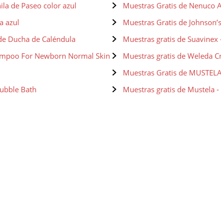
la de Paseo color azul
Muestras Gratis de Nenuco A
a azul
Muestras Gratis de Johnson’
de Ducha de Caléndula
Muestras gratis de Suavine
ampoo For Newborn Normal Skin
Muestras gratis de Weleda C
Muestras Gratis de MUSTELA
Bubble Bath
Muestras gratis de Mustela 
hidratante
Muestras gratis de Nenuco J
ampú Delicate Hair
Muestras gratis de Mustela,
iador lavante sin jabón cabello
Muestras gratis de Mustela
poral
Muestras gratis de Mustel
a recomendado para
Muestras gratis de Nenuco A
cítricos y florales
a recomendado para bebés,
Muestras gratis de Nenuco J