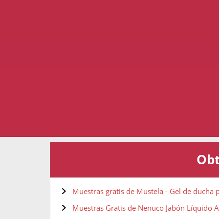
Obt
Muestras gratis de Mustela - Gel de ducha 
Muestras Gratis de Nenuco Jabón Líquido 