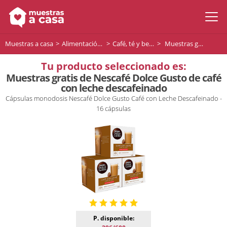
Muestras a casa
Alimentación y bebidas
Café, té y bebidas
Muestras gratis de Nescafé Dolce Gusto de café con leche descafeinado
Tu producto seleccionado es:
Muestras gratis de Nescafé Dolce Gusto de café
con leche descafeinado
Cápsulas monodosis Nescafé Dolce Gusto Café con Leche Descafeinado -
16 cápsulas
P. disponible: