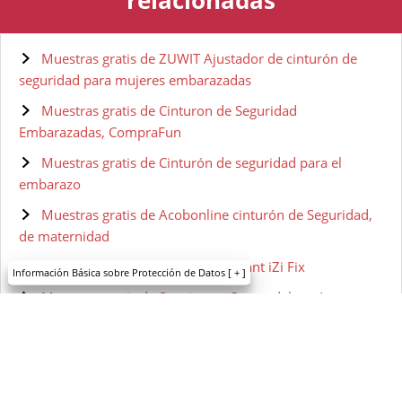
Muestras gratis de ZUWIT Ajustador de cinturón de
seguridad para mujeres embarazadas
Muestras gratis de Cinturon de Seguridad
Embarazadas, CompraFun
Muestras gratis de Cinturón de seguridad para el
embarazo
Muestras gratis de Acobonline cinturón de Seguridad,
de maternidad
Muestras gratis de BESAFE Pregnant iZi Fix
Información Básica sobre Protección de Datos
[ + ]
Muestras gratis de Suavinex – Crema del pezón para
embarazadas
Muestras gratis de Trofolastín - Crema Antiestrías
Muestras gratis de Palmer's Loción corporal