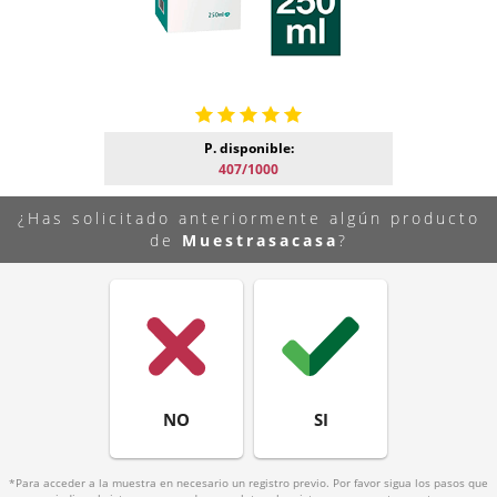
P. disponible:
407/1000
¿Has solicitado anteriormente algún producto
de
Muestrasacasa
?
NO
SI
*Para acceder a la muestra en necesario un registro previo. Por favor sigua los pasos que