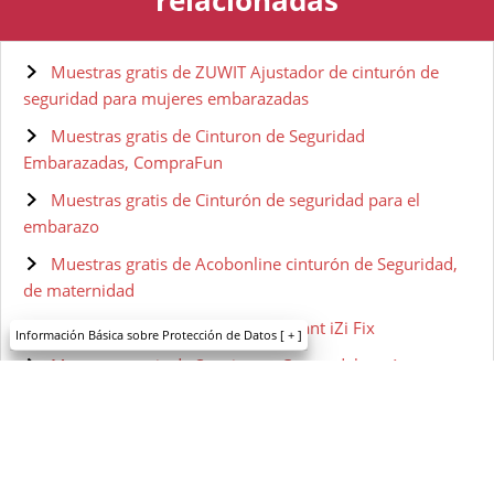
Muestras gratis de ZUWIT Ajustador de cinturón de
seguridad para mujeres embarazadas
Muestras gratis de Cinturon de Seguridad
Embarazadas, CompraFun
Muestras gratis de Cinturón de seguridad para el
embarazo
Muestras gratis de Acobonline cinturón de Seguridad,
de maternidad
Muestras gratis de BESAFE Pregnant iZi Fix
Información Básica sobre Protección de Datos
[ + ]
Muestras gratis de Suavinex – Crema del pezón para
embarazadas
Muestras gratis de Trofolastín - Crema Antiestrías
Muestras gratis de Palmer's Loción corporal