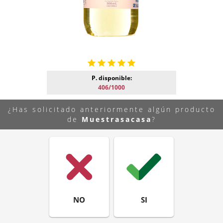
P. disponible:
406/1000
¿Has solicitado anteriormente algún producto
de
Muestrasacasa
?
NO
SI