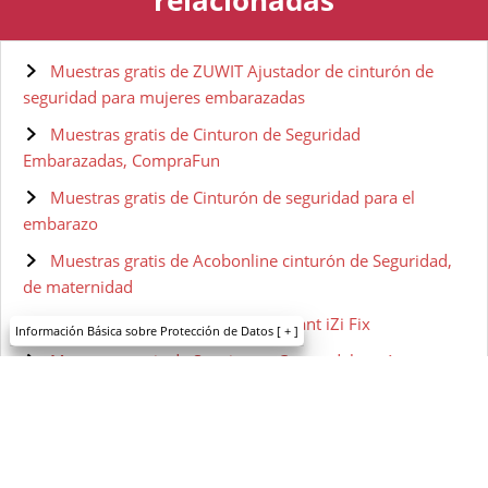
Muestras gratis de ZUWIT Ajustador de cinturón de
seguridad para mujeres embarazadas
Muestras gratis de Cinturon de Seguridad
Embarazadas, CompraFun
Muestras gratis de Cinturón de seguridad para el
embarazo
Muestras gratis de Acobonline cinturón de Seguridad,
de maternidad
Muestras gratis de BESAFE Pregnant iZi Fix
Información Básica sobre Protección de Datos
[ + ]
Muestras gratis de Suavinex – Crema del pezón para
embarazadas
Muestras gratis de Trofolastín - Crema Antiestrías
Muestras gratis de Palmer's Loción corporal