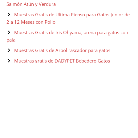
Salmón Atún y Verdura
Muestras Gratis de Ultima Pienso para Gatos Junior de
2 a 12 Meses con Pollo
Muestras Gratis de Iris Ohyama, arena para gatos con
pala
Muestras Gratis de Árbol rascador para gatos
Muestras gratis de DADYPET Bebedero Gatos
Muestras Gratis de Sanicat clumping + marseille soup
Muestras gratis de Purina Fancy Feast
Muestras gratis de Purina Fancy Feast Salsa Lovers
Muestras gratis de PURINA ONE
Muestras gratis de Purina ONE comida húmeda para
gato, gatito, junior, gatos hasta 1 año filetes en salsa con
salmón