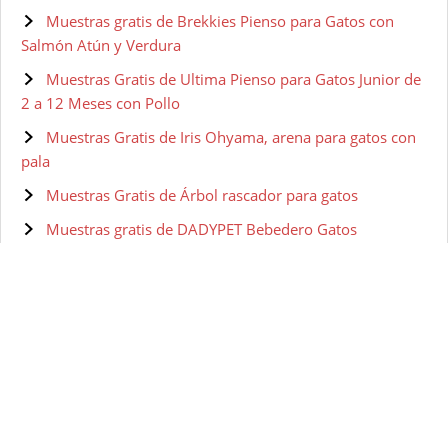
Muestras gratis de Brekkies Pienso para Gatos con
Salmón Atún y Verdura
Muestras Gratis de Ultima Pienso para Gatos Junior de
2 a 12 Meses con Pollo
Muestras Gratis de Iris Ohyama, arena para gatos con
pala
Muestras Gratis de Árbol rascador para gatos
Muestras gratis de DADYPET Bebedero Gatos
Muestras Gratis de Sanicat clumping + marseille soup
Muestras gratis de Purina Fancy Feast
Muestras gratis de Purina Fancy Feast Salsa Lovers
Muestras gratis de PURINA ONE
Muestras gratis de Purina ONE comida húmeda para
gato, gatito, junior, gatos hasta 1 año filetes en salsa con
salmón