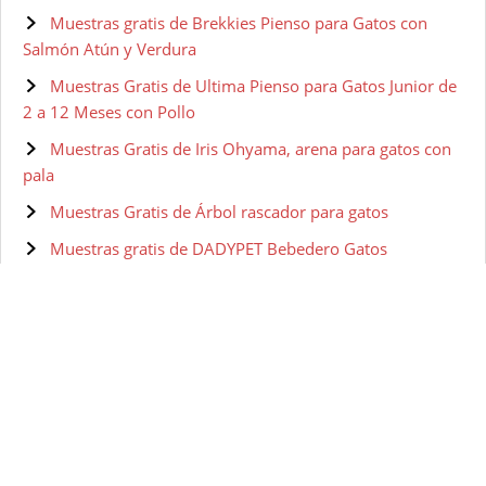
Muestras gratis de Brekkies Pienso para Gatos con
Salmón Atún y Verdura
Muestras Gratis de Ultima Pienso para Gatos Junior de
2 a 12 Meses con Pollo
Muestras Gratis de Iris Ohyama, arena para gatos con
pala
Muestras Gratis de Árbol rascador para gatos
Muestras gratis de DADYPET Bebedero Gatos
Muestras Gratis de Sanicat clumping + marseille soup
Muestras gratis de Purina Fancy Feast
Muestras gratis de Purina Fancy Feast Salsa Lovers
Muestras gratis de PURINA ONE
Muestras gratis de Purina ONE comida húmeda para
gato, gatito, junior, gatos hasta 1 año filetes en salsa con
salmón