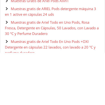
Muestras Gratis de Ariel Pods Allin1
Muestras gratis de ARIEL Pods detergente máquina 3
en 1 active en cápsulas 24 uds
Muestras gratis de Ariel Todo en Uno Pods, Rosa
Fresca, Detergente en Cápsulas, 50 Lavados, con Lavado a
30 °C y Perfume Duradero
Muestras gratis de Ariel Todo En Uno Pods +OXI
Detergente en cápsulas 22 lavados, con lavado a 20 °C y
perfume duradero
Muestras gratis de Ariel Detergente Líquid Increíble
Poder Quitaimanchas Incluso A 30 °C 2310 ml
Muestras gratis de Ariel Detergente Líquido para
Lavadora, Básico, 3.8 L, 70 Lavados
Muestras gratis de Ariel Detergente Líquido para
Lavadora, Frescor Los Alpes, 2.7 L, 50 Lavados
Muestras gratis de Ariel Baby Detergente Líquido para