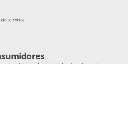
ciclos cortos.
onsumidores
s consumidores que han adquirido este quitamanchas:
usado otra marca, pero ahora que tengo este vanish se nota la difere
eños o tiendes a manchar toda tu ropa, este producto es para ti.
” - Ele
os, pero este vanish fue el único capaz de eliminar una mancha de uso