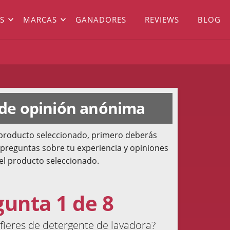
S
MARCAS
GANADORES
REVIEWS
BLOG
 de opinión anónima
l producto seleccionado, primero deberás
 preguntas sobre tu experiencia y opiniones
el producto seleccionado.
gunta 1 de 8
ieres de detergente de lavadora?