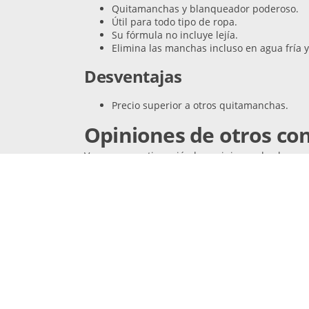
Quitamanchas y blanqueador poderoso.
Útil para todo tipo de ropa.
Su fórmula no incluye lejía.
Elimina las manchas incluso en agua fría y 
Desventajas
Precio superior a otros quitamanchas.
Opiniones de otros c
Veamos a continuación las opiniones de alguno
“Qué gran compra! La verdad es que siempre había 
compraré nuevamente.” -
Sara
“
Las manchas salen despedidas, si tienes hijos pequ
“
La verdad es que había probado con muchos product
rinde mucho.
” - Francisco