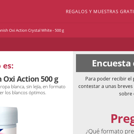
REGALOS Y MUESTRAS GRATI
nish Oxi Action Crystal White - 500 g
Encuesta
 es:
 Oxi Action 500 g
Para poder recibir e
contestar a unas breves
pa blanca, sin lejía, en formato
er los blancos óptimos.
sobre 
Pre
¿Qué formato pref