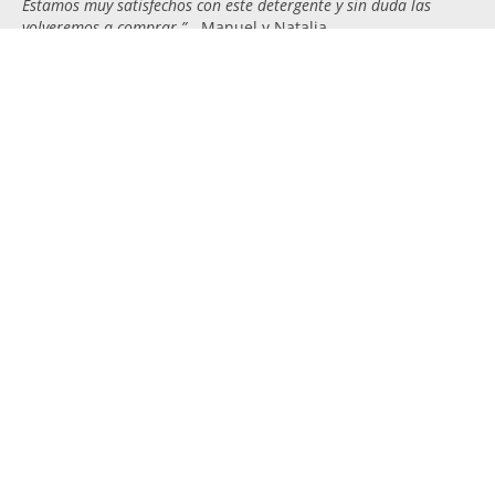
Estamos muy satisfechos con este detergente y sin duda las
volveremos a comprar.”
- Manuel y Natalia.
“Me ha encantado que tenga 4 cámaras en lugar de las
tradicionales 3.
El aroma es agradable y la limpieza es
inmejorable.
¡La ropa de mis niños queda perfecta! Un producto
muy práctico, necesario para todo hogar, lo recomiendo por
completo.”
- Victoria.
Obtén otras muestras gratis
relacionadas
Muestras Gratis de Skip Ultimate Triple Poder
Fragancia Mimosín
Muestras Gratis de Vanish Oxi Action 500 g
Muestras Gratis de Ariel Pods 3en1 Detergente en
Cápsulas Superconcentrado