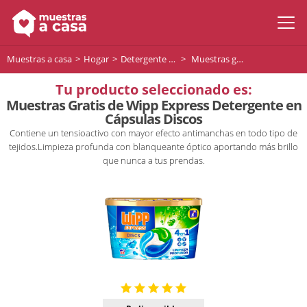
Muestras a casa
Hogar
Detergente Lavadora
Muestras gratis de Wipp Express - Detergente en Cápsulas 4en1 - 10 uds
Tu producto seleccionado es:
Muestras Gratis de Wipp Express Detergente en
Cápsulas Discos
Contiene un tensioactivo con mayor efecto antimanchas en todo tipo de
tejidos.Limpieza profunda con blanqueante óptico aportando más brillo
que nunca a tus prendas.