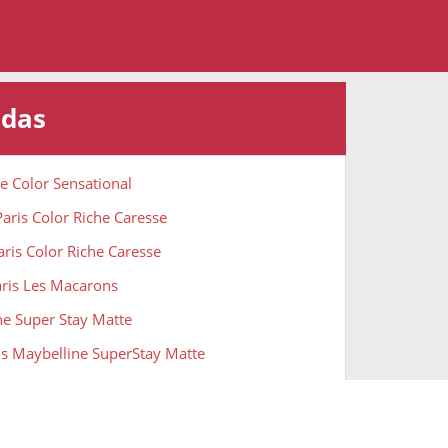
adas
e Color Sensational
aris Color Riche Caresse
aris Color Riche Caresse
aris Les Macarons
ne Super Stay Matte
os Maybelline SuperStay Matte
os Deliplus Velvet Nudes
ne New York - Superstay Matte Ink