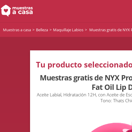
Muestras a casa
Belleza
Maquillaje Labios
Muestras gratis de NYX P
Tu producto seleccionado
Muestras gratis de NYX Pr
Fat Oil Lip 
Aceite Labial, Hidratación 12H, con Aceite de 
Tono: Thats Chi