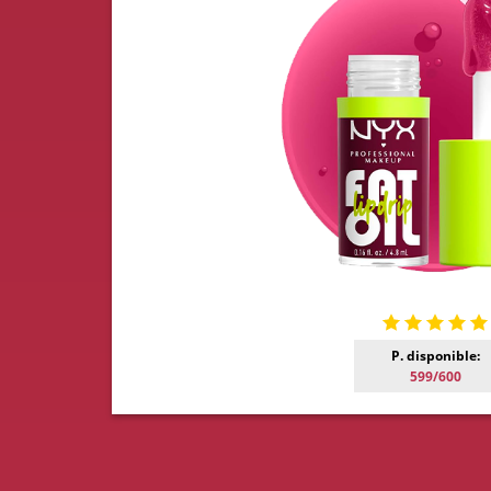
P. disponible:
599/600