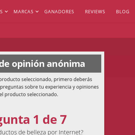
S
MARCAS
GANADORES
REVIEWS
BLOG
 de opinión anónima
l producto seleccionado, primero deberás
 preguntas sobre tu experiencia y opiniones
el producto seleccionado.
gunta 1 de 7
ctos de belleza por Internet?