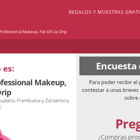
REGALOS Y MUESTRAS GRATI
rofessional Makeup, Fat Oil Lip Drip
Encuesta
 es:
ofessional Makeup,
Para poder recibir e
contestar a unas breves
Drip
sobre 
Escualano, Frambuesa y Zarzamora,
c
Pre
¿Compras produ