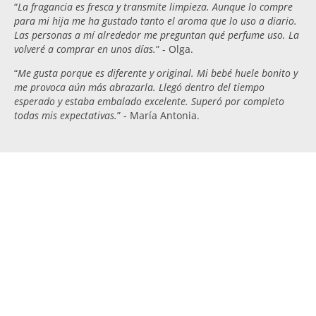
“
La fragancia es fresca y transmite limpieza. Aunque lo compre
para mi hija me ha gustado tanto el aroma que lo uso a diario.
Las personas a mí alrededor me preguntan qué perfume uso. La
volveré a comprar en unos días.
” - Olga.
“
Me gusta porque es diferente y original. Mi bebé huele bonito y
me provoca aún más abrazarla. Llegó dentro del tiempo
esperado y estaba embalado excelente. Superó por completo
todas mis expectativas.
” - María Antonia.
Obtén otras muestras gratis
relacionadas
Muestras Gratis de Biberón Tommee Tippee Closer to
Nature
Muestras Gratis de Philips Avent - Biberón Natural