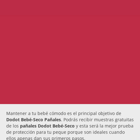
Mantener a tu bebé cómodo es el principal objetivo de
Dodot Bebé-Seco Pañales
. Podrás recibir muestras gratuitas
de los
pañales Dodot Bebé-Seco
y esta será la mejor prueba
de protección para tu peque porque son ideales cuando
ellos apenas dan sus primeros pasos.