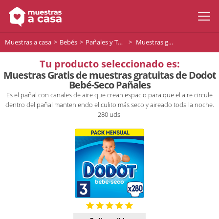
Muestras a casa
Bebés
Pañales y Toallitas para bebés
Muestras gratis de Dodot Bebé Seco Pañales - Talla 3, 6-10 kg
Tu producto seleccionado es:
Muestras Gratis de muestras gratuitas de Dodot
Bebé-Seco Pañales
Es el pañal con canales de aire que crean espacio para que el aire circule
dentro del pañal manteniendo el culito más seco y aireado toda la noche.
280 uds.