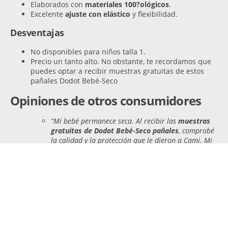
Elaborados con
materiales 100?ológicos
.
Excelente
ajuste con elástico
y flexibilidad.
Desventajas
No disponibles para niños talla 1.
Precio un tanto alto. No obstante, te recordamos que
puedes optar a recibir muestras gratuitas de estos
pañales Dodot Bebé-Seco
Opiniones de otros consumidores
“Mi bebé permanece seca. Al recibir las
muestras
gratuitas de Dodot Bebé-Seco pañales
, comprobé
la calidad y la protección que le dieron a Cami. Mi
bebé está seca y puede corretear por la estancia sin
problemas porque se trata de un pañal que está
elaborado pensando en los peques.”
Susana
“Ajuste apropiado.
Lo principal es que se pueda mover con
comodidad y sin fugas. Por eso, al probar el
pañal Dodot
Bebé-Seco
comprobé que no lloraba por la humedad y