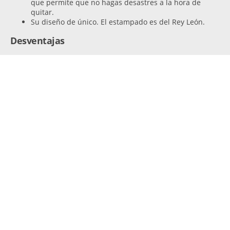
que permite que no hagas desastres a la hora de
quitar.
Su diseño de único. El estampado es del Rey León.
Desventajas
Si se pasa más de 12 horas con ellos se desarman el
sistema de absorción.
Opiniones de otros consumidores
“Compre un paquete para probarles ya que con mi
primera hija les usaba y como me encantaron como
siempre. Compre cuatro paquetes más”.
Luis
“Mi hijo lleva usándolo unas tres semanas desde que
nació. Hasta ahora han dado buen resultado. No les han
dado reacción alérgica”.
Sonia
Obtén otras muestras gratis
relacionadas