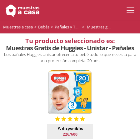
Muestras a casa
Bebés
Pañales y Toallitas para bebés
Muestras gratis de Huggies Unistar Pañales - Talla 3, 4-9 kg.
Tu producto seleccionado es:
Muestras Gratis de Huggies - Unistar - Pañales
Los pañales Huggies Unistar ofrecen a tu bebé todo lo que necesita para
una protección completa. 20 uds.
P. disponible:
226/600