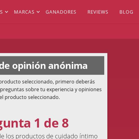
S
MARCAS
GANADORES
REVIEWS
BLOG
 de opinión anónima
l producto seleccionado, primero deberás
 preguntas sobre tu experiencia y opiniones
el producto seleccionado.
gunta 1 de 8
e los productos de cuidado íntimo