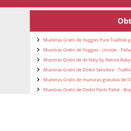
Obt
Muestras Gratis de Huggies Pure Toallitas 
Muestras Gratis de Huggies - Unistar - Paña
Muestras Gratis de de Naty by Nature Baby
Muestras Gratis de Dodot Sensitive - Toallit
Muestras Gratis de muestras gratuitas de 
Muestras Gratis de Dodot Pants Pañal - Brag
Muestras gratis de Dodot Toallitas Aqua Pu
Muestras gratis de Dodot Sensitive Pañales -
Muestras gratis de DOodot Bebé Seco Pañale
Muestras gratis de Dodot Toallitas para be