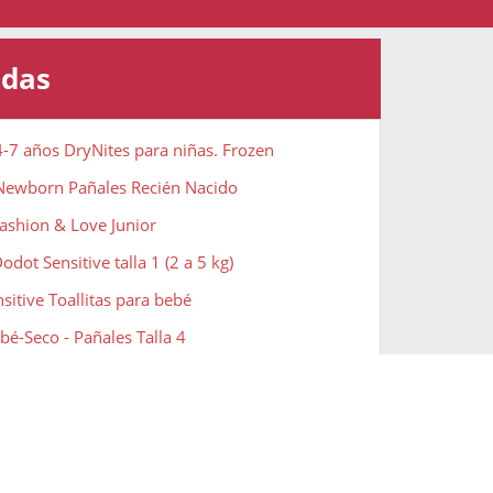
adas
4-7 años DryNites para niñas. Frozen
 Newborn Pañales Recién Nacido
ashion & Love Junior
dot Sensitive talla 1 (2 a 5 kg)
sitive Toallitas para bebé
é-Seco - Pañales Talla 4
a Pure - Toallitas Bebé
vity Pañales - Talla 4, 9-14 kg
vity Toallitas para bebé
s - Pañal Braguita - Talla 5, 12-17 kg.