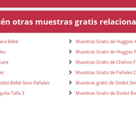
én otras muestras gratis relacion
para Bebé
Muestras Gratis de Huggies 
les
Muestras Gratis de Huggies
care
Muestras Gratis de Chelino F
as
Muestras Gratis de Pañales Do
Dodot Bebé-Seco Pañales
Muestras gratis de Dodot Sen
uita Talla 3
Muestras Gratis de Dodot Beb
re
Muestras Gratis de Dodot Aqu
 Talla 3, 6-10 kg
Muestras gratis de Dodot Acti
s - Talla 5, 11-16 kg
Muestras gratis de Dodot Acti
bé
Muestras gratis de Dodot Pant