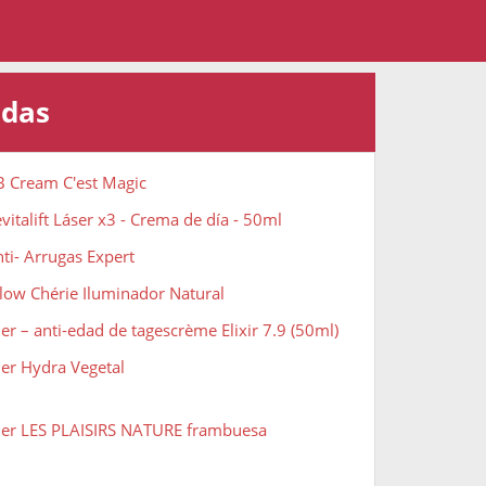
adas
B Cream C'est Magic
vitalift Láser x3 - Crema de día - 50ml
nti- Arrugas Expert
Glow Chérie Iluminador Natural
er – anti-edad de tagescrème Elixir 7.9 (50ml)
her Hydra Vegetal
cher LES PLAISIRS NATURE frambuesa