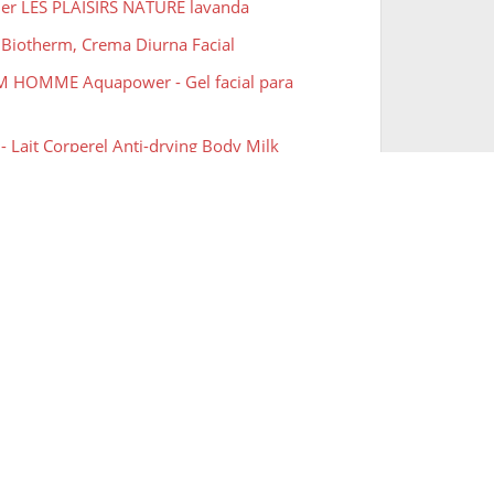
her LES PLAISIRS NATURE lavanda
 Biotherm, Crema Diurna Facial
M HOMME Aquapower - Gel facial para
- Lait Corperel Anti-drying Body Milk
m Homme Gel Nettoyant Visage 150 ml
l Effects 7en1 Dúo Crema facial Hidratante +
l Effects SPF 30 7 en 1 Crema Hidratante Anti-
 Synchro Fondo De Maquillaje
se de maquillaje Pore Filler
essional Makeup Stick de contouring Wonder
luminador
e New York, Base de Maquillaje que Calca a tu