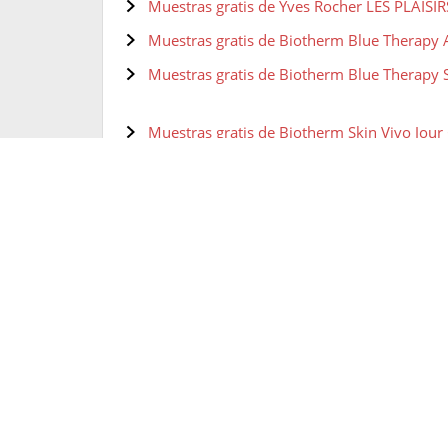
Muestras gratis de Yves Rocher LES PLAIS
Muestras gratis de Biotherm Blue Therapy 
Muestras gratis de Biotherm Blue Therapy 
Muestras gratis de Biotherm Skin Vivo Jou
Muestras gratis de Biotherm Pure-Fect Skin
Muestras gratis de Olay Regenerist Ultra R
Muestras gratis de Olay Total Effects Whip 
Muestras gratis de Shiseido Radiant Liftin
Muestras gratis de Shiseido, Paleta de maqu
Muestras gratis de NYX Base de maquillaje C
Coverage Foundation
Muestras gratis de NYX Polvos fijadores St