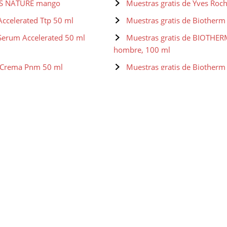
IRS NATURE mango
Muestras gratis de Yves Roc
Accelerated Ttp 50 ml
Muestras gratis de Biotherm
Serum Accelerated 50 ml
Muestras gratis de BIOTHER
hombre, 100 ml
r Crema Pnm 50 ml
Muestras gratis de Biotherm 
 Gel Hidratante - 50 ml
Muestras gratis de Biother
ich Crema De Día
Muestras gratis de Olay Tota
Sérum con SPF20 40 ml
Light as Air Hidratante SPF30
Muestras gratis de Olay Tota
Edad - 50 ml
g Foundation SPF 15
Muestras gratis de Shiseido
illaje
Muestras gratis de NYX Preba
an't Stop Won't Stop Full
Muestras gratis de NYX Prof
Stick, Dos lados, Contouring e i
udio Finishing Powder
Muestras gratis de Maybellin