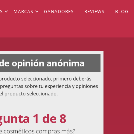
S
MARCAS
GANADORES
REVIEWS
BLOG
 de opinión anónima
l producto seleccionado, primero deberás
 preguntas sobre tu experiencia y opiniones
el producto seleccionado.
gunta 1 de 8
de cosméticos compras más?