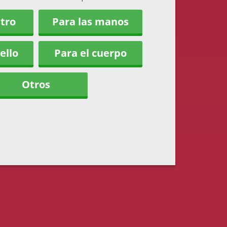
stro
Para las manos
ello
Para el cuerpo
Otros