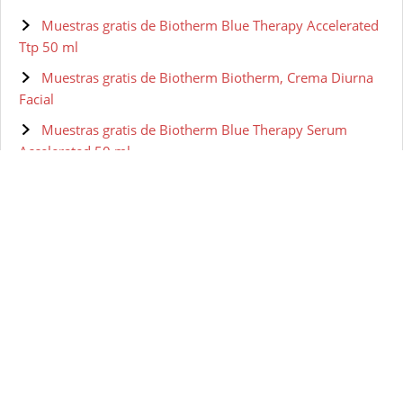
Muestras gratis de Biotherm Blue Therapy Accelerated
Ttp 50 ml
Muestras gratis de Biotherm Biotherm, Crema Diurna
Facial
Muestras gratis de Biotherm Blue Therapy Serum
Accelerated 50 ml
Muestras gratis de BIOTHERM HOMME Aquapower -
Gel facial para hombre, 100 ml
Muestras gratis de Biotherm Skin Vivo Jour Crema Pnm
50 ml
Muestras gratis de Biotherm - Lait Corperel Anti-drying
Body Milk
Muestras gratis de Biotherm Pure-Fect Skin Gel
Hidratante - 50 ml
Muestras gratis de Biotherm Homme Gel Nettoyant