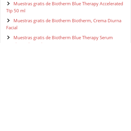
Muestras gratis de Biotherm Blue Therapy Accelerated
Ttp 50 ml
Muestras gratis de Biotherm Biotherm, Crema Diurna
Facial
Muestras gratis de Biotherm Blue Therapy Serum
Accelerated 50 ml
Muestras gratis de BIOTHERM HOMME Aquapower -
Gel facial para hombre, 100 ml
Muestras gratis de Biotherm Skin Vivo Jour Crema Pnm
50 ml
Muestras gratis de Biotherm - Lait Corperel Anti-drying
Body Milk
Muestras gratis de Biotherm Pure-Fect Skin Gel
Hidratante - 50 ml
Muestras gratis de Biotherm Homme Gel Nettoyant
Visage 150 ml