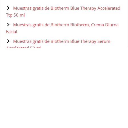
Muestras gratis de Biotherm Blue Therapy Accelerated
Ttp 50 ml
Muestras gratis de Biotherm Biotherm, Crema Diurna
Facial
Muestras gratis de Biotherm Blue Therapy Serum
Accelerated 50 ml
Muestras gratis de BIOTHERM HOMME Aquapower -
Gel facial para hombre, 100 ml
Muestras gratis de Biotherm Skin Vivo Jour Crema Pnm
50 ml
Muestras gratis de Biotherm - Lait Corperel Anti-drying
Body Milk
Muestras gratis de Biotherm Pure-Fect Skin Gel
Hidratante - 50 ml
Muestras gratis de Biotherm Homme Gel Nettoyant