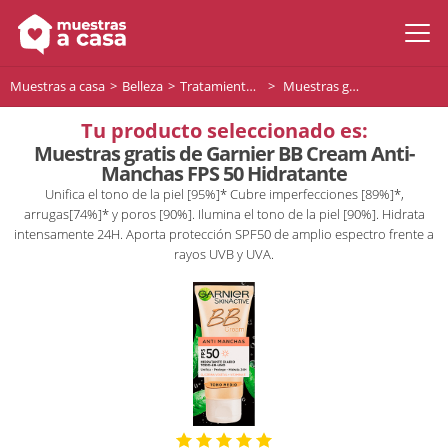
Muestras a casa
Belleza
Tratamiento facial
Muestras gratis de Garnier BB Cream Anti-Manchas FPS 50 Hidratante
Tu producto seleccionado es:
Muestras gratis de Garnier BB Cream Anti-
Manchas FPS 50 Hidratante
Unifica el tono de la piel [95%]* Cubre imperfecciones [89%]*,
arrugas[74%]* y poros [90%]. Ilumina el tono de la piel [90%]. Hidrata
intensamente 24H. Aporta protección SPF50 de amplio espectro frente a
rayos UVB y UVA.