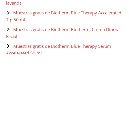
lavanda
Muestras gratis de Biotherm Blue Therapy Accelerated
Ttp 50 ml
Muestras gratis de Biotherm Biotherm, Crema Diurna
Facial
Muestras gratis de Biotherm Blue Therapy Serum
Accelerated 50 ml
Muestras gratis de BIOTHERM HOMME Aquapower -
Gel facial para hombre, 100 ml
Muestras gratis de Biotherm Skin Vivo Jour Crema Pnm
50 ml
Muestras gratis de Biotherm - Lait Corperel Anti-drying
Body Milk
Muestras gratis de Biotherm Pure-Fect Skin Gel
Hidratante - 50 ml