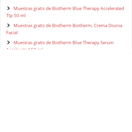
Muestras gratis de Biotherm Blue Therapy Accelerated
Ttp 50 ml
Muestras gratis de Biotherm Biotherm, Crema Diurna
Facial
Muestras gratis de Biotherm Blue Therapy Serum
Accelerated 50 ml
Muestras gratis de BIOTHERM HOMME Aquapower -
Gel facial para hombre, 100 ml
Muestras gratis de Biotherm Skin Vivo Jour Crema Pnm
50 ml
Muestras gratis de Biotherm - Lait Corperel Anti-drying
Body Milk
Muestras gratis de Biotherm Pure-Fect Skin Gel
Hidratante - 50 ml
Muestras gratis de Biotherm Homme Gel Nettoyant