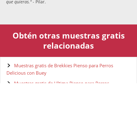
que quieras."
- Pilar.
Obtén otras muestras gratis
relacionadas
Muestras gratis de Brekkies Pienso para Perros
Delicious con Buey
Muestras gratis de Ultima Pienso para Perros
Muestras gratis de Affinity Bon Menu Receta
Tradicional, Alimento Completo para Perros Adultos
Muestras gratis de Ultima Dog Special Mini Adult
Alimento para Perros
Muestras Gratis de Comida para perros Acana Classic