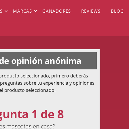
S
MARCAS
GANADORES
REVIEWS
BLOG
 de opinión anónima
l producto seleccionado, primero deberás
 preguntas sobre tu experiencia y opiniones
el producto seleccionado.
gunta 1 de 8
es mascotas en casa?