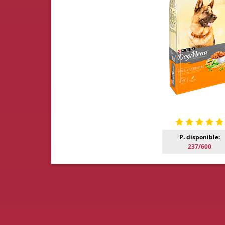
P. disponible:
237/600