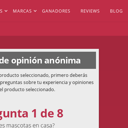
S
MARCAS
GANADORES
REVIEWS
BLOG
 de opinión anónima
l producto seleccionado, primero deberás
 preguntas sobre tu experiencia y opiniones
el producto seleccionado.
gunta 1 de 8
es mascotas en casa?