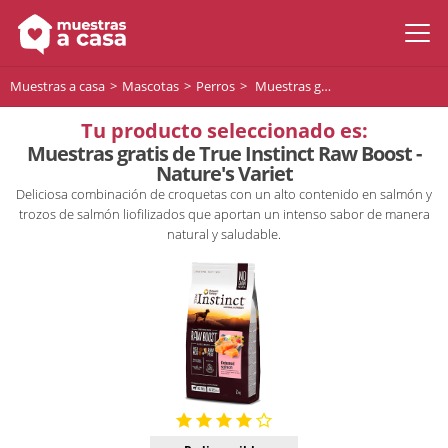
Muestras a casa
Mascotas
Perros
Muestras gratis de True Instinct Raw Boost - Nature's Variet
Tu producto seleccionado es:
Muestras gratis de True Instinct Raw Boost -
Nature's Variet
Deliciosa combinación de croquetas con un alto contenido en salmón y
trozos de salmón liofilizados que aportan un intenso sabor de manera
natural y saludable.