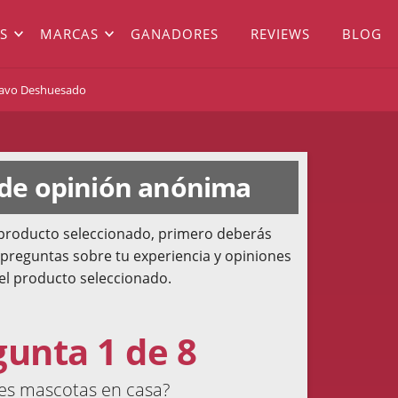
S
MARCAS
GANADORES
REVIEWS
BLOG
 Pavo Deshuesado
 de opinión anónima
l producto seleccionado, primero deberás
 preguntas sobre tu experiencia y opiniones
el producto seleccionado.
gunta 1 de 8
es mascotas en casa?