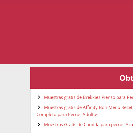
Obt
Muestras gratis de Brekkies Pienso para Pe
Muestras gratis de Affinity Bon Menu Recet
Completo para Perros Adultos
Muestras Gratis de Comida para perros Aca