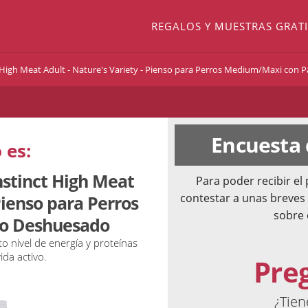
REGALOS Y MUESTRAS GRATI
t High Meat Adult - Nature's Variety - Pienso para Perros Medium/Maxi con
Encuesta
 es:
nstinct High Meat
Para poder recibir e
contestar a unas breves
Pienso para Perros
sobre 
o Deshuesado
to nivel de energía y proteínas
ida activo.
Pre
¿Tien