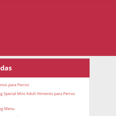
adas
enso para Perros
g Special Mini Adult Alimento para Perros
Dog Menu