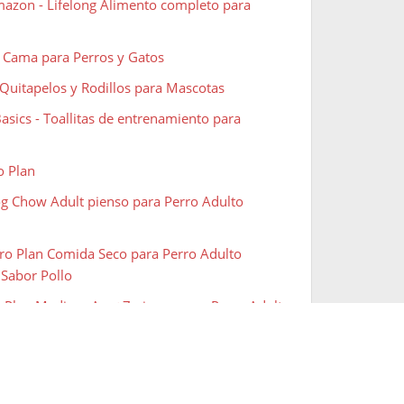
azon - Lifelong Alimento completo para
 Cama para Perros y Gatos
Quitapelos y Rodillos para Mascotas
sics - Toallitas de entrenamiento para
o Plan
og Chow Adult pienso para Perro Adulto
ro Plan Comida Seco para Perro Adulto
 Sabor Pollo
roPlan Medium Age+7 pienso para Perro Adulto
og Chow Puppy pienso para Perro Cachorro