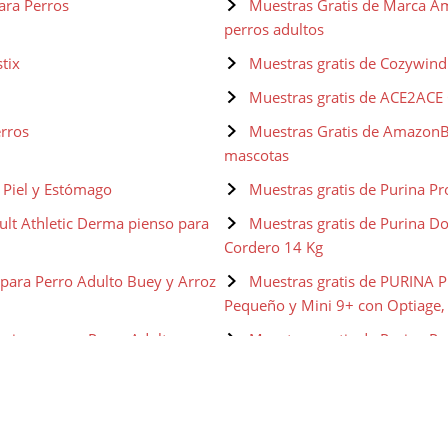
ara Perros
Muestras Gratis de Marca Am
perros adultos
tix
Muestras gratis de Cozywind
Muestras gratis de ACE2ACE 
erros
Muestras Gratis de AmazonBa
mascotas
e Piel y Estómago
Muestras gratis de Purina Pr
ult Athletic Derma pienso para
Muestras gratis de Purina D
Cordero 14 Kg
 para Perro Adulto Buey y Arroz
Muestras gratis de PURINA P
Pequeño y Mini 9+ con Optiage,
 pienso para Perro Adulto
Muestras gratis de Purina P
senior Pollo
 seco para Perros Senior con
Muestras gratis de Purina D
Cordero 14 Kg