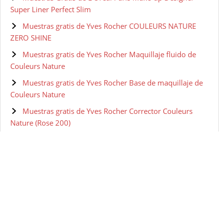
Super Liner Perfect Slim
Muestras gratis de Yves Rocher COULEURS NATURE
ZERO SHINE
Muestras gratis de Yves Rocher Maquillaje fluido de
Couleurs Nature
Muestras gratis de Yves Rocher Base de maquillaje de
Couleurs Nature
Muestras gratis de Yves Rocher Corrector Couleurs
Nature (Rose 200)
Muestras gratis de Olay Retinol 24 Crema de ojos de
noche
Muestras gratis de Olay Eyes Ultimate Eye Cream para
Ojeras, Arrugas y Bolsas 15 ml
Muestras gratis de Olay Regenerist Sérum Contorno de
Ojos Avanzado Anti-Edad - 15 ml