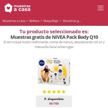
Muestras a casa
Belleza
Maquillaje
Muestras gratis de NIVEA Pack Body Q10
Tu producto seleccionado es:
Muestras gratis de NIVEA Pack Body Q10
El set incluye loción reafirmante, crema de manos, desodorante roll on y
mascarilla facial antiarrugas
P. disponible:
69/700