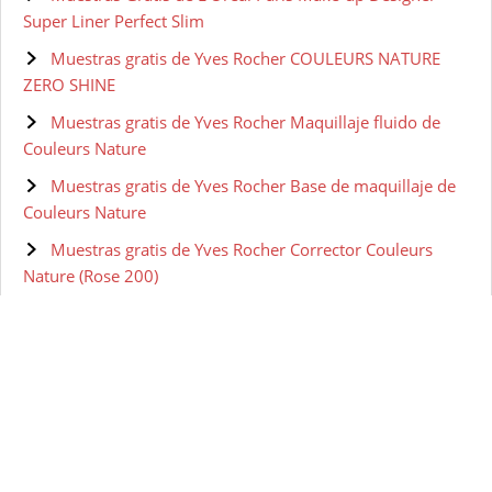
Super Liner Perfect Slim
Muestras gratis de Yves Rocher COULEURS NATURE
ZERO SHINE
Muestras gratis de Yves Rocher Maquillaje fluido de
Couleurs Nature
Muestras gratis de Yves Rocher Base de maquillaje de
Couleurs Nature
Muestras gratis de Yves Rocher Corrector Couleurs
Nature (Rose 200)
Muestras gratis de Olay Retinol 24 Crema de ojos de
noche
Muestras gratis de Olay Eyes Ultimate Eye Cream para
Ojeras, Arrugas y Bolsas 15 ml
Muestras gratis de Olay Regenerist Sérum Contorno de
Ojos Avanzado Anti-Edad - 15 ml