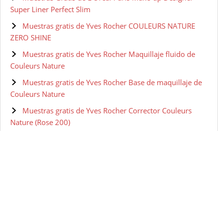
Super Liner Perfect Slim
Muestras gratis de Yves Rocher COULEURS NATURE
ZERO SHINE
Muestras gratis de Yves Rocher Maquillaje fluido de
Couleurs Nature
Muestras gratis de Yves Rocher Base de maquillaje de
Couleurs Nature
Muestras gratis de Yves Rocher Corrector Couleurs
Nature (Rose 200)
Muestras gratis de Olay Retinol 24 Crema de ojos de
noche
Muestras gratis de Olay Eyes Ultimate Eye Cream para
Ojeras, Arrugas y Bolsas 15 ml
Muestras gratis de Olay Regenerist Sérum Contorno de
Ojos Avanzado Anti-Edad - 15 ml