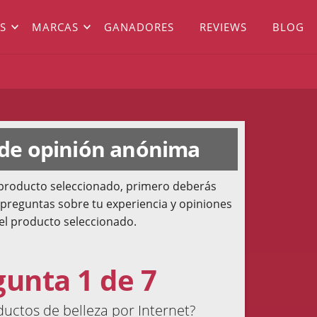
S
MARCAS
GANADORES
REVIEWS
BLOG
 de opinión anónima
l producto seleccionado, primero deberás
 preguntas sobre tu experiencia y opiniones
el producto seleccionado.
gunta 1 de 7
ctos de belleza por Internet?