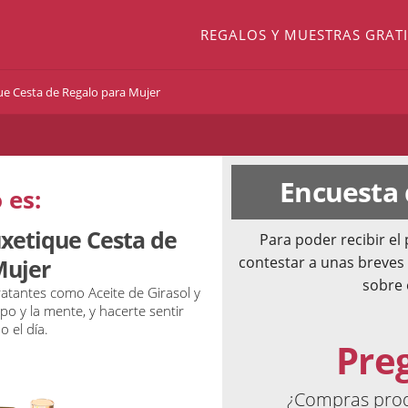
REGALOS Y MUESTRAS GRATI
ue Cesta de Regalo para Mujer
Encuesta
 es:
uxetique Cesta de
Para poder recibir e
contestar a unas breves
Mujer
sobre 
atantes como Aceite de Girasol y
rpo y la mente, y hacerte sentir
 el día.
Pre
¿Compras produ