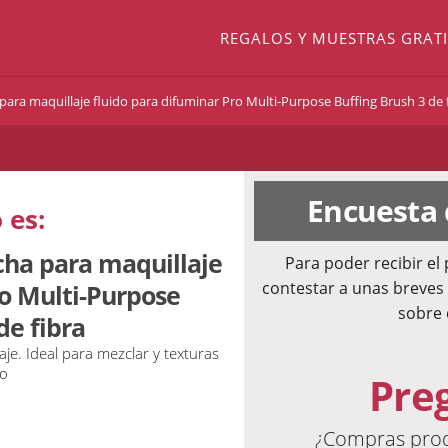
REGALOS Y MUESTRAS GRATI
ara maquillaje fluido para difuminar Pro Multi-Purpose Buffing Brush 3 de 
Encuesta
 es:
cha para maquillaje
Para poder recibir e
contestar a unas breves
ro Multi-Purpose
sobre 
de fibra
je. Ideal para mezclar y texturas
vo
Pre
¿Compras produ