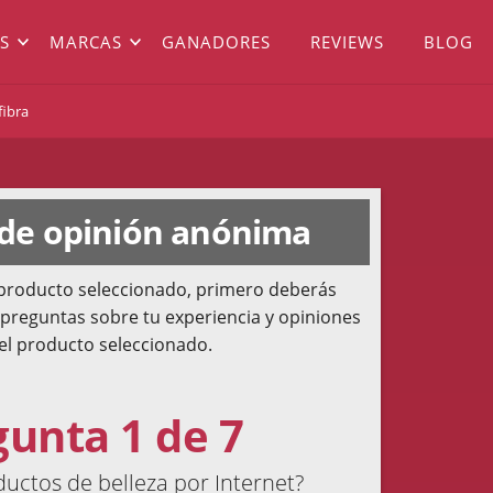
S
MARCAS
GANADORES
REVIEWS
BLOG
fibra
 de opinión anónima
l producto seleccionado, primero deberás
 preguntas sobre tu experiencia y opiniones
el producto seleccionado.
gunta 1 de 7
ctos de belleza por Internet?