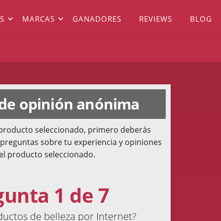
S
MARCAS
GANADORES
REVIEWS
BLOG
 de opinión anónima
l producto seleccionado, primero deberás
 preguntas sobre tu experiencia y opiniones
el producto seleccionado.
gunta 1 de 7
ctos de belleza por Internet?