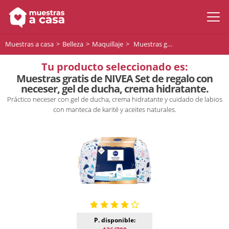
Muestras a casa
Belleza
Maquillaje
Muestras gratis de NIVEA Set de regalo con neceser, gel de ducha, crema hidratante.
Tu producto seleccionado es:
Muestras gratis de NIVEA Set de regalo con
neceser, gel de ducha, crema hidratante.
Práctico neceser con gel de ducha, crema hidratante y cuidado de labios
con manteca de karité y aceites naturales.
P. disponible: